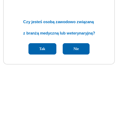
Czy jesteś osobą zawodowo związaną
z branżą medyczną lub weterynaryjną?
Tak
Nie
Autoklaw ENBIO S (TCM)
Cena:
cena po zalogowaniu