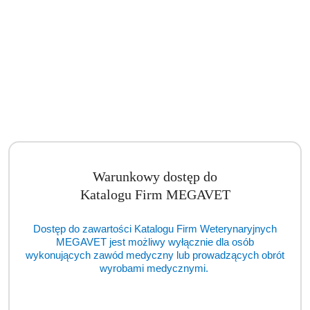
Autoklaw ENBIO Pro (TCM)
Cena:
cena po zalogowaniu
Warunkowy dostęp do
Katalogu Firm MEGAVET
Dostęp do zawartości Katalogu Firm Weterynaryjnych
MEGAVET jest możliwy wyłącznie dla osób
wykonujących zawód medyczny lub prowadzących obrót
wyrobami medycznymi.