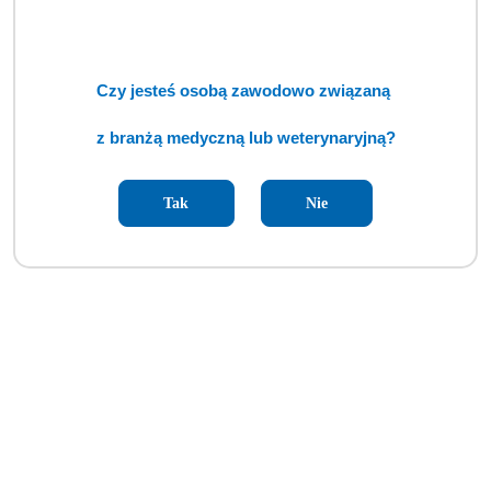
Autoklaw ENBIO Pro (TCM)
Cena:
cena po zalogowaniu
Czy jesteś osobą zawodowo związaną
z branżą medyczną lub weterynaryjną?
Tak
Nie