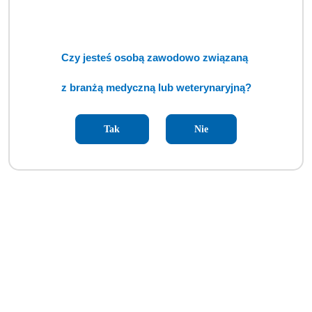
Autoklaw ENBIO Pro (TCM)
Cena:
cena po zalogowaniu
Czy jesteś osobą zawodowo związaną
z branżą medyczną lub weterynaryjną?
Tak
Nie