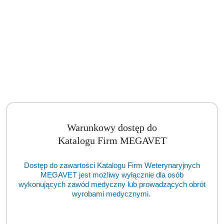
Warunkowy dostęp do
Katalogu Firm MEGAVET
Autoklaw ENBIO Pro (TCM)
Dostęp do zawartości Katalogu Firm Weterynaryjnych
Cena:
cena po zalogowaniu
MEGAVET jest możliwy wyłącznie dla osób
wykonujących zawód medyczny lub prowadzących obrót
wyrobami medycznymi.