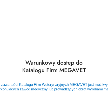
oterapii
terapii z przesuwanym solenoidem Ø 70 cm
Warunkowy dostęp do
Katalogu Firm MEGAVET
 5.7″
m
 zawartości Katalogu Firm Weterynaryjnych MEGAVET jest możliwy
ykonujących zawód medyczny lub prowadzących obrót wyrobami 
5 V/50–60 Hz
ch aplikatorów 4