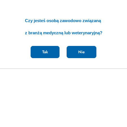
 128 mT
Czy jesteś osobą zawodowo związaną
z branżą medyczną lub weterynaryjną?
ty
Produkty
ty podobne
Ostatnio oglądane p
Tak
Nie
o
:
statusie: