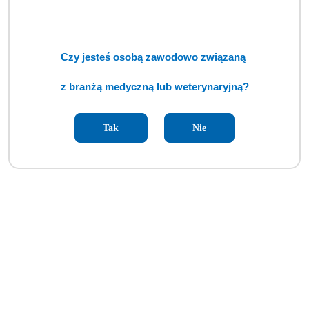
Czy jesteś osobą zawodowo związaną
z branżą medyczną lub weterynaryjną?
Tak
Nie
Diatermia chirurgiczna Bowa ARC 400 (TCM)
Cena:
cena po zalogowaniu