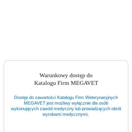
Analizator moczu weterynaryjny Uri Tex VET (CRM)
Cena:
cena po zalogowaniu
Warunkowy dostęp do
Katalogu Firm MEGAVET
Dostęp do zawartości Katalogu Firm Weterynaryjnych
MEGAVET jest możliwy wyłącznie dla osób
wykonujących zawód medyczny lub prowadzących obrót
wyrobami medycznymi.