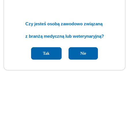
Czy jesteś osobą zawodowo związaną
z branżą medyczną lub weterynaryjną?
Tak
Nie
RTG Cyfrowe Prima T Capsula V View, FujiFilm [RSK]
Cena:
cena po zalogowaniu