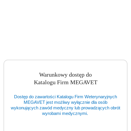
Aparat weterynaryjny RTG ZooMax Blue System [RSK]
Cena:
cena po zalogowaniu
Warunkowy dostęp do
Katalogu Firm MEGAVET
Dostęp do zawartości Katalogu Firm Weterynaryjnych
MEGAVET jest możliwy wyłącznie dla osób
wykonujących zawód medyczny lub prowadzących obrót
wyrobami medycznymi.